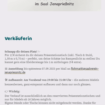
Verkäuferin
Schnapp dir deinen Platz!
✨
Für 12 € sicherst du dir deinen Präsentationstisch (inkl. Tisch & Stuhl,
1,50 m x 0,75 m) – perfekt, um deine Schätze ins Rampenlicht zu stellen! Du
kannst gern eine Kleiderstange bis 1 m mitbringen (3 € extra).
flohmarkt@saalverein-
📅
Anmeldung
bis spätestens 07.09.2025 per Mail an
jenapriessnitz.de
🛠️
Aufbauzeit: Am Vorabend von 19:00 bis 21:00 Uhr
– die anderen Mädels
kennenlernen, ganz entspannt aufbauen und dann nur noch glänzen.
👉
Wichtig:
Der Verkauf ist ausschließlich an den reservierten Präsentationstischen und
nur für Mädels ab 16 Jahren möglich.
Eigene Stände oder Tische können nicht mitgebracht werden. Danke für