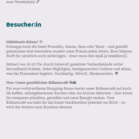
euer Verständnis! 💕
Besucher:in
Mädelszeit deluxe!
🌸
Schnappt euch die beste Freundin, Mama, Oma oder Tante – und genießt
gemeinsam eine besondere Auszeit unter Frauen jeden Alters. Eure Männer
dürft ihr natürlich auch mitbringen - einer muss den Spaß ja bezahlen😉.
Stöbert von 10-18 Uhr durch liebevoll gestaltete Verkaufsstände voller
Secondhand-Schätze, Deko-Highlights, handgemachter Unikate und allem,
was das Frauenherz begehrt. Nachhaltig. Stilvoll. Herzensschön. 💖
Neu: Unser gemütliches Bühnencafé ☕🍰
Für eure wohlverdiente Shopping-Pause wartet unser Bühnencafé auf euch.
Ob Kaffee, selbstgebackener Kuchen oder ein kleines Sektchen – hier könnt
ihr entspannt plaudern, genießen und neue Energie tanken. Vom
Bühnencafé aus habt ihr das bunte Markttreiben jederzeit im Blick – so
wird das Stöbern zum Rundum-Genuss!