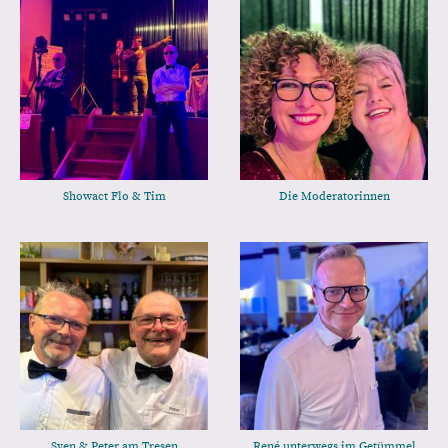
Showact Flo & Tim
Die Moderatorinnen
Sven & Peter am Tresen
René unterwegs im Getümmel