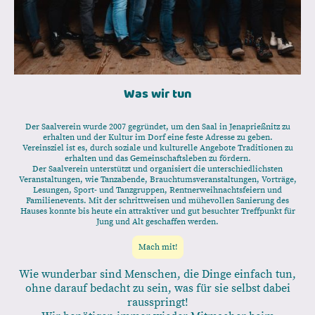
Was wir tun
Der Saalverein wurde 2007 gegründet, um den Saal in Jenaprießnitz zu
erhalten und der Kultur im Dorf eine feste Adresse zu geben.
Vereinsziel ist es, durch soziale und kulturelle Angebote Traditionen zu
erhalten und das Gemeinschaftsleben zu fördern.
Der Saalverein unterstützt und organisiert die unterschiedlichsten
Veranstaltungen, wie Tanzabende, Brauchtumsveranstaltungen, Vorträge,
Lesungen, Sport- und Tanzgruppen, Rentnerweihnachtsfeiern und
Familienevents. Mit der schrittweisen und mühevollen Sanierung des
Hauses konnte bis heute ein attraktiver und gut besuchter Treffpunkt für
Jung und Alt geschaffen werden.
Mach mit!
Wie wunderbar sind Menschen, die Dinge einfach tun,
ohne darauf bedacht zu sein, was für sie selbst dabei
rausspringt!