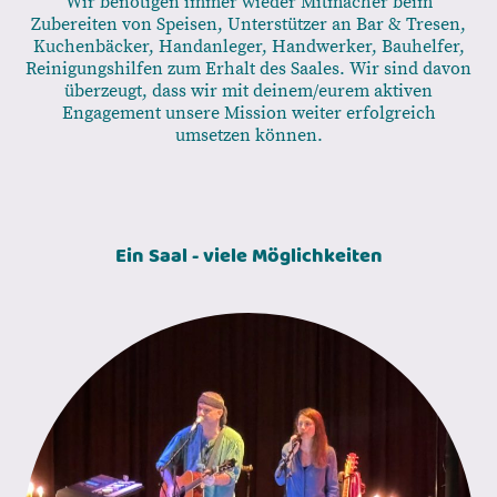
Wir benötigen immer wieder Mitmacher beim
Zubereiten von Speisen, Unterstützer an Bar & Tresen,
Kuchenbäcker, Handanleger, Handwerker, Bauhelfer,
Reinigungshilfen zum Erhalt des Saales. Wir sind davon
überzeugt, dass wir mit deinem/eurem aktiven
Engagement unsere Mission weiter erfolgreich
umsetzen können.
Ein Saal - viele Möglichkeiten